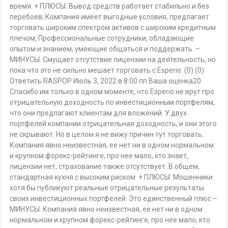
время. + ПЛЮСЫ: Вывод средств работает стабильно и без
перебоев; Компания имеет выгодные условия, предлагает
торговать широким спектром активов с широким кредитным
плечом; Профессиональные сотрудники, обладающие
опытом и знанием, умеющие общаться и поддержать. –
МИНУСЫ: Смущает отсутствие лицензии на деятельность, но
пока что это не сильно мешает торговать с Esperio. (0) (0)
Ответить RASPOP Июль 3, 2022 в 8:00 пп Ваша оценка20
Спасибо им только в одном моменте, что Esperio не врут про
отрицательную доходность по инвестиционным портфелям,
что они предлагают клиентам для вложений. У двух
портфелей компании отрицательная доходность, и они этого
не скрывают. Но в целом я не вижу причин тут торговать.
Компания явно неизвестная, ее нет ни в одном нормальном
и крупном форекс-рейтинге, про нее мало, кто знает,
лицензии нет, страхование также отсутствует. В общем,
стандартная кухня с высоким риском. + ПЛЮСЫ: Мошенники
хотя бы публикуют реальные отрицательные результаты
своих инвестиционных портфелей. Это единственный плюс –
МИНУСЫ: Компания явно неизвестная, ее нет ни в одном
нормальном и крупном форекс-рейтинге, про нее мало, кто