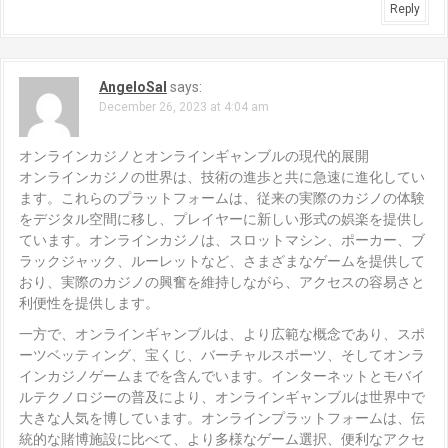
Reply
AngeloSal
says:
December 26, 2023 at 4:04 am
オンラインカジノとオンラインギャンブルの現代的展開
オンラインカジノの世界は、技術の進歩と共に急速に進化してい
ます。これらのプラットフォームは、従来の実際のカジノの体験
をデジタル空間に移し、プレイヤーに新しい形式の娯楽を提供し
ています。オンラインカジノは、スロットマシン、ポーカー、ブ
ラックジャック、ルーレットなど、さまざまなゲームを提供して
おり、実際のカジノの興奮を維持しながら、アクセスの容易さと
利便性を提供します。
一方で、オンラインギャンブルは、より広範な概念であり、スポ
ーツベッティング、宝くじ、バーチャルスポーツ、そしてオンラ
インカジノゲームまでを含んでいます。インターネットとモバイ
ルテクノロジーの普及により、オンラインギャンブルは世界中で
大きな人気を博しています。オンラインプラットフォームは、伝
統的な賭博施設に比べて、より多様なゲーム選択、便利なアクセ