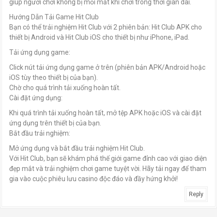
giúp người chơi không bị mỏi mắt khi chơi trong thời gian dài.
Hướng Dẫn Tải Game Hit Club
Bạn có thể trải nghiệm Hit Club với 2 phiên bản: Hit Club APK cho
thiết bị Android và Hit Club iOS cho thiết bị như iPhone, iPad.
Tải ứng dụng game:
Click nút tải ứng dụng game ở trên (phiên bản APK/Android hoặc
iOS tùy theo thiết bị của bạn).
Chờ cho quá trình tải xuống hoàn tất.
Cài đặt ứng dụng:
Khi quá trình tải xuống hoàn tất, mở tệp APK hoặc iOS và cài đặt
ứng dụng trên thiết bị của bạn.
Bắt đầu trải nghiệm:
Mở ứng dụng và bắt đầu trải nghiệm Hit Club.
Với Hit Club, bạn sẽ khám phá thế giới game đỉnh cao với giao diện
đẹp mắt và trải nghiệm chơi game tuyệt vời. Hãy tải ngay để tham
gia vào cuộc phiêu lưu casino độc đáo và đầy hứng khởi!
Reply