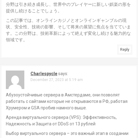
分野は引き続き成長し、世界中のプレイヤーに新しい娯楽の形を
提供し続けることでしょう。
この記事では、オンラインカジノとオンラインギャンブルの現
状、安全性、技術の影響、そして将来の展望に焦点を当てていま
す。この分野は、技術革新によって絶えず変化し続ける魅力的な
領域です。
Reply
Charlespycle
says:
December 27, 2023 at 5:19 am
Абузоустойчивые сервера в Амстердаме, они позволят
работать с сайтами которые не открываются в РФ, работая
Хрумером и GSA пробив намного выше.
Аренда виртуального сервера (VPS): Эффективность,
Надежность и Защита от DDoS от 13 рублей
Выбор виртуального сервера – это важный этап в создании