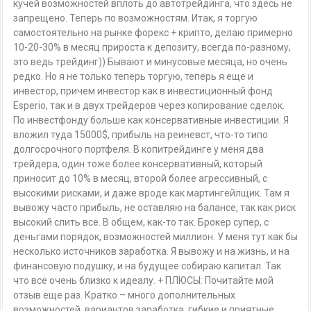
кучей возможностей вплоть до автотрейдинга, что здесь не
запрещено. Теперь по возможностям. Итак, я торгую
самостоятельно на рынке форекс + крипто, делаю примерно
10-20-30% в месяц прироста к депозиту, всегда по-разному,
это ведь трейдинг)) Бывают и минусовые месяца, но очень
редко. Но я не только теперь торгую, теперь я еще и
инвестор, причем инвестор как в инвестиционный фонд
Esperio, так и в двух трейдеров через копирование сделок.
По инвестфонду больше как консервативные инвестиции. Я
вложил туда 15000$, прибыль на реиневст, что-то типо
долгосрочного портфеля. В копитрейдинге у меня два
трейдера, один тоже более консервативный, который
приносит до 10% в месяц, второй более агрессивный, с
высокими рисками, и даже вроде как мартингейлщик. Там я
вывожу часто прибыль, не оставляю на балансе, так как риск
высокий слить все. В общем, как-то так. Брокер супер, с
деньгами порядок, возможностей миллион. У меня тут как бы
несколько источников заработка. Я вывожу и на жизнь, и на
финансовую подушку, и на будущее собираю капитал. Так
что все очень близко к идеалу. + ПЛЮСЫ: Почитайте мой
отзыв еще раз. Кратко – много дополнительных
возможностей, вариантов заработка, гибкие и приятные