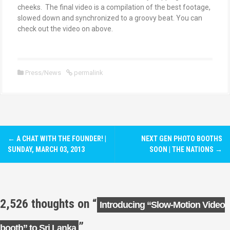
cheeks. The final video is a compilation of the best footage,
slowed down and synchronized to a groovy beat. You can
check out the video on above.
Press/News
permalink
P
←
A CHAT WITH THE FOUNDER! |
NEXT GEN PHOTO BOOTHS
o
SUNDAY, MARCH 03, 2013
SOON | THE NATIONS
→
s
t
2,526 thoughts on “
Introducing “Slow-Motion Video
n
”
booth” to Sri Lanka