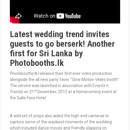
Latest wedding trend invites
guests to go berserk! Another
first for Sri Lanka by
Photobooths.lk
Photobooths.lk released their first ever video production
alongside the all new party favor “Slow Motion V
i
deo booth”.
The service was launched in association with Eventz n
st
Trendz on 21
December, 2015 at a Homecoming event at
the Galle Face Hotel.
A wild set of props also aided the high-end cameras to
capture some of the wackiest moments of the wedding
which included dance moves and friendly slapping on