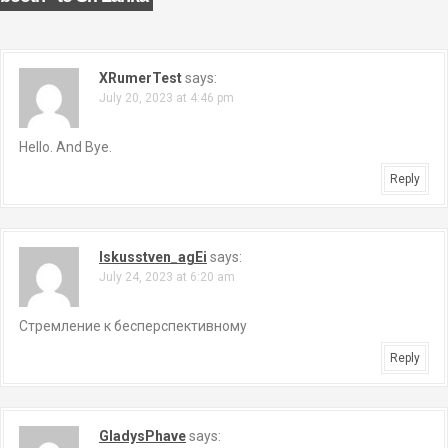
a
v
i
XRumerTest
says:
July 20, 2023 at 4:46 pm
g
Hello. And Bye.
a
Reply
t
i
Iskusstven_agEi
says:
o
July 24, 2023 at 6:20 am
n
Стремление к бесперспективному
Reply
GladysPhave
says: