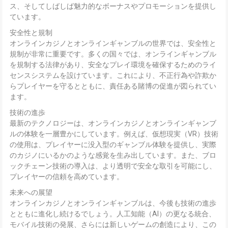
ス、そしてしばしば魅力的なボーナスやプロモーションを提供し
ています。
安全性と規制
オンラインカジノとオンラインギャンブルの世界では、安全性と
規制が非常に重要です。多くの国々では、オンラインギャンブル
を規制する法律があり、安全なプレイ環境を確保するためのライ
センスシステムを設けています。これにより、不正行為や詐欺か
らプレイヤーを守るとともに、責任ある賭博の促進が図られてい
ます。
技術の進歩
最新のテクノロジーは、オンラインカジノとオンラインギャンブ
ルの体験を一層豊かにしています。例えば、仮想現実（VR）技術
の使用は、プレイヤーに没入型のギャンブル体験を提供し、実際
のカジノにいるかのような感覚を生み出しています。また、ブロ
ックチェーン技術の導入は、より透明で安全な取引を可能にし、
プレイヤーの信頼を高めています。
未来への展望
オンラインカジノとオンラインギャンブルは、今後も技術の進歩
とともに進化し続けるでしょう。人工知能（AI）の更なる統合、
モバイル技術の発展、さらには新しいゲームの創造により、この