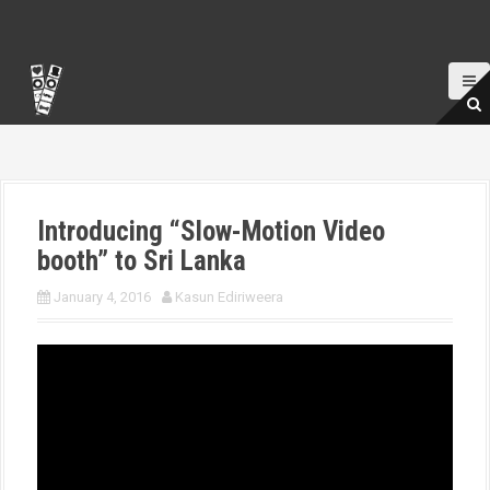
S
k
i
p
t
o
c
o
n
t
Introducing “Slow-Motion Video
e
booth” to Sri Lanka
n
t
January 4, 2016
Kasun Ediriweera