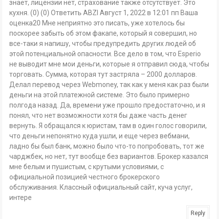
знает, лицензии нет, страхование также отсутствует. Это
кухня. (0) (0) Ответить ABZI Август 1, 2022 в 12:01 пп Ваша
оценка20 Мне неприятно это писать, уже хотелось бы
поскорее забыть об этом факапе, который я совершил, но
все-таки я напишу, чтобы предупредить других людей об
этой потенциальной опасности. Все дело в том, что Esperio
не выводит мне мои деньги, которые я отправил сюда, чтобы
торговать. Сумма, которая тут застряла – 2000 долларов.
Делал перевод через Webmoney, так как у меня как раз были
деньги на этой платежной системе. Это было примерно
полгода назад. Да, времени уже прошло предостаточно, и я
понял, что нет возможности хотя бы даже часть денег
вернуть. Я обращался к юристам, там в один голос говорили,
что деньги непонятно куда ушли, и еще через вебмани,
ладно бы был банк, можно было что-то попробовать, тот же
чарджбек, но нет, тут вообще без вариантов. Брокер казался
мне белым и пушистым, с крутыми условиями, с
официальной позицией честного брокерского
обслуживания. Классный официальный сайт, куча услуг,
интере
Reply