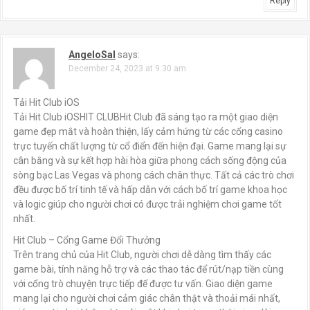
Reply
AngeloSal
says:
December 24, 2023 at 9:30 am
Tải Hit Club iOS
Tải Hit Club iOSHIT CLUBHit Club đã sáng tạo ra một giao diện
game đẹp mắt và hoàn thiện, lấy cảm hứng từ các cổng casino
trực tuyến chất lượng từ cổ điển đến hiện đại. Game mang lại sự
cân bằng và sự kết hợp hài hòa giữa phong cách sống động của
sòng bạc Las Vegas và phong cách chân thực. Tất cả các trò chơi
đều được bố trí tinh tế và hấp dẫn với cách bố trí game khoa học
và logic giúp cho người chơi có được trải nghiệm chơi game tốt
nhất.
Hit Club – Cổng Game Đổi Thưởng
Trên trang chủ của Hit Club, người chơi dễ dàng tìm thấy các
game bài, tính năng hỗ trợ và các thao tác để rút/nạp tiền cùng
với cổng trò chuyện trực tiếp để được tư vấn. Giao diện game
mang lại cho người chơi cảm giác chân thật và thoải mái nhất,