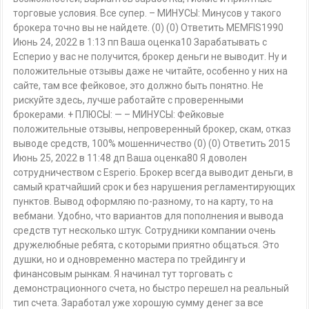
торговые условия. Все супер. – МИНУСЫ: Минусов у такого
брокера точно вы не найдете. (0) (0) Ответить MEMFIS1990
Июнь 24, 2022 в 1:13 пп Ваша оценка10 Зарабатывать с
Есперио у вас не получится, брокер деньги не выводит. Ну и
положительные отзывы даже не читайте, особенно у них на
сайте, там все фейковое, это должно быть понятно. Не
рискуйте здесь, лучше работайте с проверенными
брокерами. + ПЛЮСЫ: — – МИНУСЫ: Фейковые
положительные отзывы, непроверенный брокер, скам, отказ
выводе средств, 100% мошенничество (0) (0) Ответить 2015
Июнь 25, 2022 в 11:48 дп Ваша оценка80 Я доволен
сотрудничеством с Esperio. Брокер всегда выводит деньги, в
самый кратчайший срок и без нарушения регламентирующих
пунктов. Вывод оформляю по-разному, то на карту, то на
вебмани. Удобно, что вариантов для пополнения и вывода
средств тут несколько штук. Сотрудники компании очень
дружелюбные ребята, с которыми приятно общаться. Это
душки, но и одновременно мастера по трейдингу и
финансовым рынкам. Я начинал тут торговать с
демонстрационного счета, но быстро перешел на реальный
тип счета. Заработал уже хорошую сумму денег за все