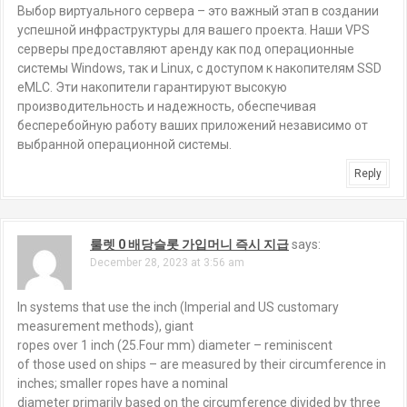
Выбор виртуального сервера – это важный этап в создании
успешной инфраструктуры для вашего проекта. Наши VPS
серверы предоставляют аренду как под операционные
системы Windows, так и Linux, с доступом к накопителям SSD
eMLC. Эти накопители гарантируют высокую
производительность и надежность, обеспечивая
бесперебойную работу ваших приложений независимо от
выбранной операционной системы.
Reply
룰렛 0 배당슬롯 가입머니 즉시 지급
says:
December 28, 2023 at 3:56 am
In systems that use the inch (Imperial and US customary
measurement methods), giant
ropes over 1 inch (25.Four mm) diameter – reminiscent
of those used on ships – are measured by their circumference in
inches; smaller ropes have a nominal
diameter primarily based on the circumference divided by three